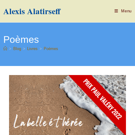
Alexis Alatirseff
Menu
Poèmes
>
Blog
>
Livres
>
Poèmes